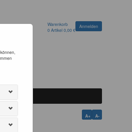
Warenkorb
Anmelden
0
Artikel
0,00 €
 können,
timmen
A+
A-