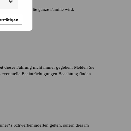
um Abenteuer für die ganze Familie wird.
estätigen
iheit dieser Führung nicht immer gegeben. Melden Sie
ss eventuelle Beeinträchtigungen Beachtung finden
 einer*s Schwerbehinderten gelten, sofern dies im