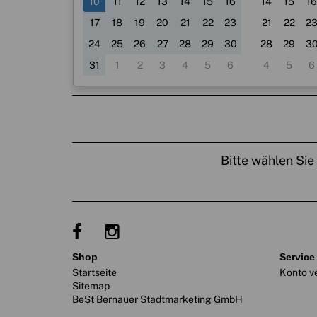
10
11
12
13
14
15
16
14
15
16
17
18
19
20
21
22
23
21
22
2
24
25
26
27
28
29
30
28
29
3
31
1
2
3
4
5
6
4
5
6
Bitte wählen Sie
shop
service
Startseite
Konto v
Sitemap
BeSt Bernauer Stadtmarketing GmbH