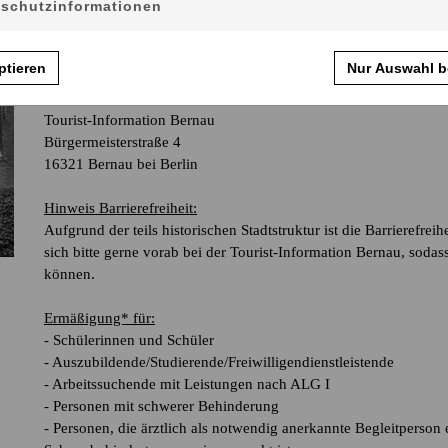
schutzinformationen
Rätselführung für Familien (60 Min.)
Rätselspaß am Steintorplatz: Erlebt, wie Bernaus Wahrzeichen z
Termine 2026: 4.7. /
1.8.
ABGESAGT
ptieren
Nur Auswahl b
Start und Ende Ihrer Führung:
Tourist-Information Bernau
Bürgermeisterstraße 4
16321 Bernau bei Berlin
Hinweis Barrierefreiheit:
Aufgrund der teils historischen Stadtstruktur ist die Barrierefre
sich bitte gerne vorab bei der Tourist-Information Bernau, soda
können.
Ermäßigung* für:
- Schülerinnen und Schüler
- Auszubildende/Studierende/Freiwilligendienstleistende
- Arbeitssuchende mit Leistungen nach ALG I
- Personen mit schwerer Behinderung
- Personen, die ärztlich als notwendig anerkannte Begleitperson