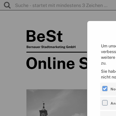
Um unse
verbess
weitere
zu.
Sie hab
nicht n
No
An