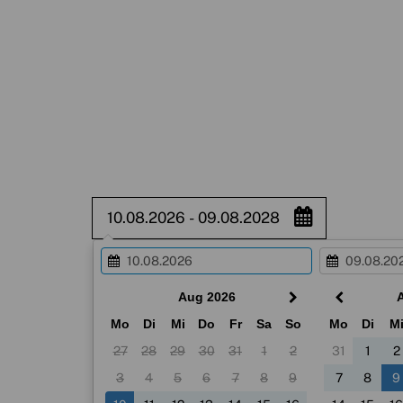
Aug 2026
Mo
Di
Mi
Do
Fr
Sa
So
Mo
Di
M
27
28
29
30
31
1
2
31
1
2
3
4
5
6
7
8
9
7
8
9