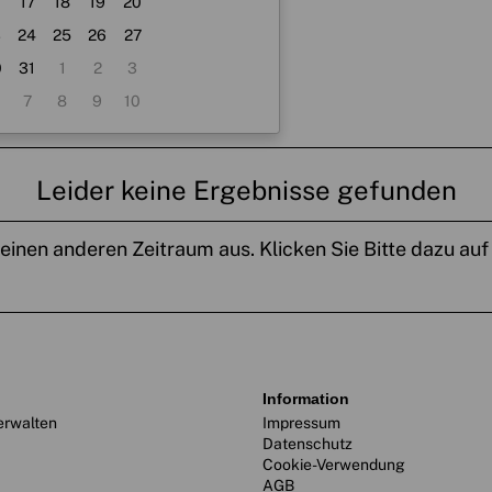
17
18
19
20
3
24
25
26
27
0
31
1
2
3
7
8
9
10
Leider keine Ergebnisse gefunden
 einen anderen Zeitraum aus. Klicken Sie Bitte dazu au
information
erwalten
Impressum
Datenschutz
Cookie-Verwendung
AGB