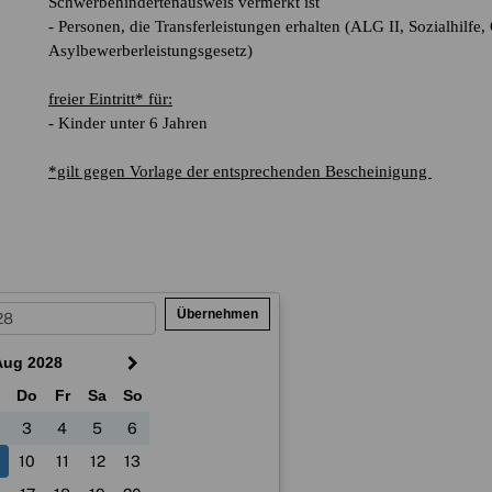
Schwerbehindertenausweis vermerkt ist
- Personen, die Transferleistungen erhalten (ALG II, Sozialhilf
Asylbewerberleistungsgesetz)
freier Eintritt* für:
- Kinder unter 6 Jahren
*gilt gegen Vorlage der entsprechenden Bescheinigung
Übernehmen
Aug 2028
i
Do
Fr
Sa
So
3
4
5
6
10
11
12
13