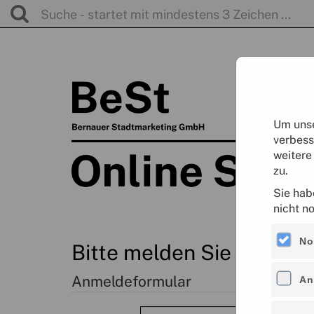
Um unse
verbess
weitere
zu.
Sie hab
nicht n
No
Bitte melden Sie sich an
Anmeldeformular
An