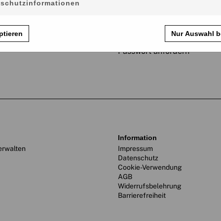
schutzinformationen
Passwort vergessen?
ptieren
Nur Auswahl b
Passwort anfordern
information
erwalten
Impressum
Datenschutz
Cookie-Verwendung
AGB
Widerrufsbelehrung
Barrierefreiheit