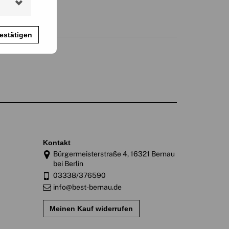
estätigen
kontakt
Bürgermeisterstraße 4, 16321 Bernau
bei Berlin
03338/376590
info@best-bernau.de
Meinen Kauf widerrufen