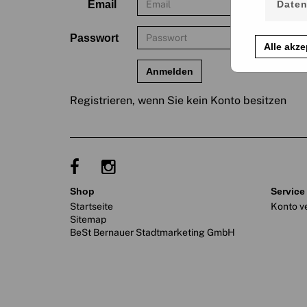
Email
Daten
Passwort
Alle akze
Registrieren, wenn Sie kein Konto besitzen
shop
service
Startseite
Konto v
Sitemap
BeSt Bernauer Stadtmarketing GmbH