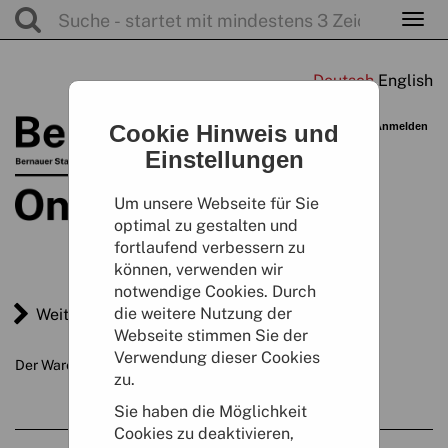
Togg
navi
Warenkorb
Cookie Hinweis und
Anmelden
0
Artikel
Einstellungen
Um unsere Webseite für Sie
optimal zu gestalten und
fortlaufend verbessern zu
können, verwenden wir
notwendige Cookies. Durch
die weitere Nutzung der
Weiter einkaufen
Webseite stimmen Sie der
Verwendung dieser Cookies
Der Warenkorb ist leer
zu.
Sie haben die Möglichkeit
Cookies zu deaktivieren,