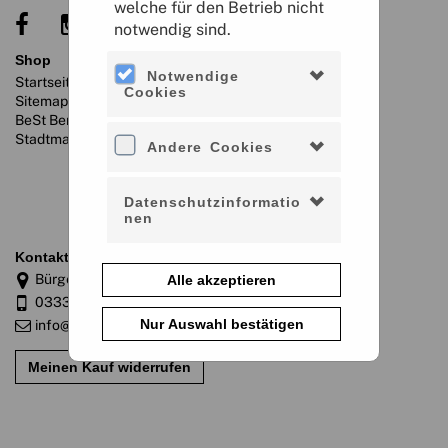
welche für den Betrieb nicht
notwendig sind.
shop
service
Notwendige
Startseite
Konto verwalten
Cookies
Sitemap
information
BeSt Bernauer
Impressum
Stadtmarketing GmbH
Andere Cookies
Datenschutz
Cookie-Verwendung
AGB
Datenschutzinformatio
Widerrufsbelehrung
nen
Barrierefreiheit
kontakt
Bürgermeisterstraße 4, 16321 Bernau bei Berlin
Alle akzeptieren
03338/376590
Nur Auswahl bestätigen
info@best-bernau.de
Meinen Kauf widerrufen