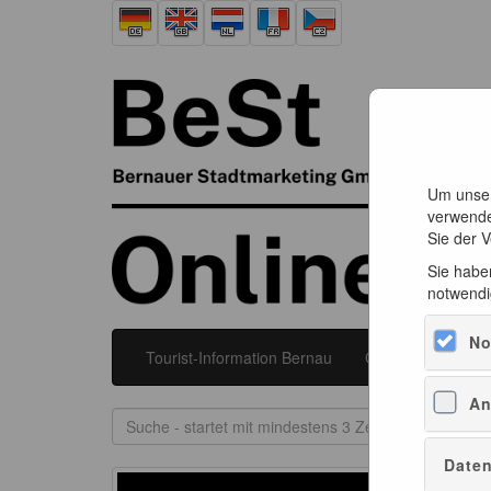
Um unser
verwende
Sie der 
Sie haben
notwendi
No
Tourist-Information Bernau
Galerie Bernau
An
Daten