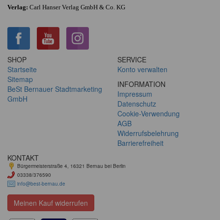
Verlag:
Carl Hanser Verlag GmbH & Co. KG
SHOP
SERVICE
Startseite
Konto verwalten
Sitemap
INFORMATION
BeSt Bernauer Stadtmarketing
Impressum
GmbH
Datenschutz
Cookie-Verwendung
AGB
Widerrufsbelehrung
Barrierefreiheit
KONTAKT
Bürgermeisterstraße 4, 16321 Bernau bei Berlin
03338/376590
info@best-bernau.de
Meinen Kauf widerrufen