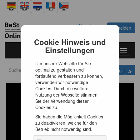
Warenkorb
Anmelden
0
Artikel
0,00 €
Cookie Hinweis und
Einstellungen
Toggle
navigati
Um unsere Webseite für Sie
optimal zu gestalten und
A+
A-
fortlaufend verbessern zu können,
verwenden wir notwendige
Cookies. Durch die weitere
Nutzung der Webseite stimmen
Sie der Verwendung dieser
Cookies zu.
Sie haben die Möglichkeit Cookies
zu deaktivieren, welche für den
Betrieb nicht notwendig sind.