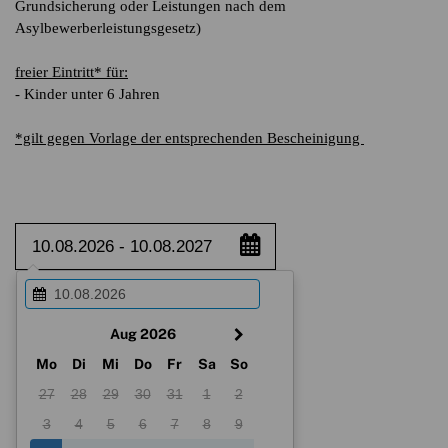
Grundsicherung oder Leistungen nach dem
Asylbewerberleistungsgesetz)
freier Eintritt* für:
- Kinder unter 6 Jahren
*gilt gegen Vorlage der entsprechenden Bescheinigung
Aug 2026
Mo
Di
Mi
Do
Fr
Sa
So
27
28
29
30
31
1
2
3
4
5
6
7
8
9