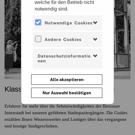
welche für den Betrieb nicht
notwendig sind.
Notwendige Cookies
Andere Cookies
Datenschutzinformatio
nen
Alle akzeptieren
Klassische Stadtführungen Bernau
Nur Auswahl bestätigen
Erfahren Sie mehr über die Sehenswürdigkeiten der Bernauer
Innenstadt bei unseren geführten Stadtspaziergängen. Die Guides
erzählen Ihnen Wissenswertes und Lustiges über das vergangene
und heutige Stadtgeschehen.