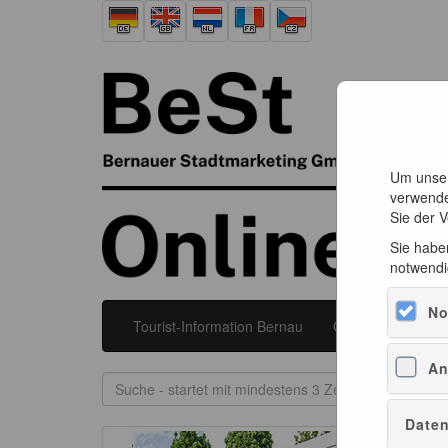
Um unser
verwende
Sie der 
Sie haben
notwendi
No
Tourist-Information Bernau
Galerie Bernau
An
Daten