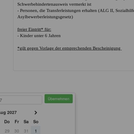
Schwerbehindertenausweis vermerkt ist
- Personen, die Transferleistungen erhalten (ALG II, Sozialh
Asylbewerberleistungsgesetz)
freier Eintritt* für:
- Kinder unter 6 Jahren
*gilt gegen Vorlage der entsprechenden Bescheinigung
Übernehmen
ug 2027
Do
Fr
Sa
So
29
30
31
1