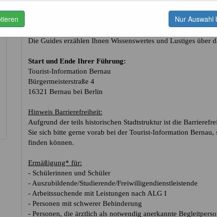
Klassische Stadtführungen Bernau
ptieren
Nur Auswahl 
Erfahren Sie mehr über die Sehenswürdigkeiten der Bernauer I
Die Guides erzählen Ihnen Wissenswertes und Lustiges über 
Start und Ende Ihrer Führung:
Tourist-Information Bernau
Bürgermeisterstraße 4
16321 Bernau bei Berlin
Hinweis Barrierefreiheit:
Aufgrund der teils historischen Stadtstruktur ist die Barriere
Sie sich bitte gerne vorab bei der Tourist-Information Bernau
finden können.
Ermäßigung* für:
- Schülerinnen und Schüler
- Auszubildende/Studierende/Freiwilligendienstleistende
- Arbeitssuchende mit Leistungen nach ALG I
- Personen mit schwerer Behinderung
- Personen, die ärztlich als notwendig anerkannte Begleitpers