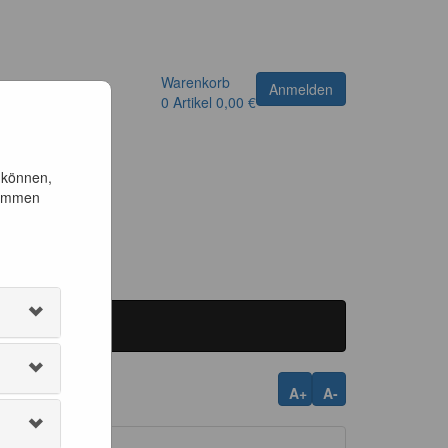
Warenkorb
Anmelden
0
Artikel
0,00 €
 können,
timmen
A+
A-