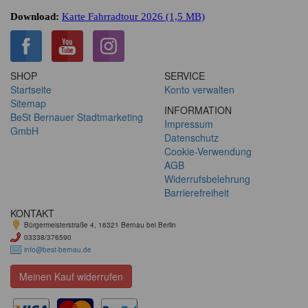
Download:
Karte Fahrradtour 2026 (1,5 MB)
SHOP
SERVICE
Startseite
Konto verwalten
Sitemap
INFORMATION
BeSt Bernauer Stadtmarketing
Impressum
GmbH
Datenschutz
Cookie-Verwendung
AGB
Widerrufsbelehrung
Barrierefreiheit
KONTAKT
Bürgermeisterstraße 4, 16321 Bernau bei Berlin
03338/376590
info@best-bernau.de
Meinen Kauf widerrufen