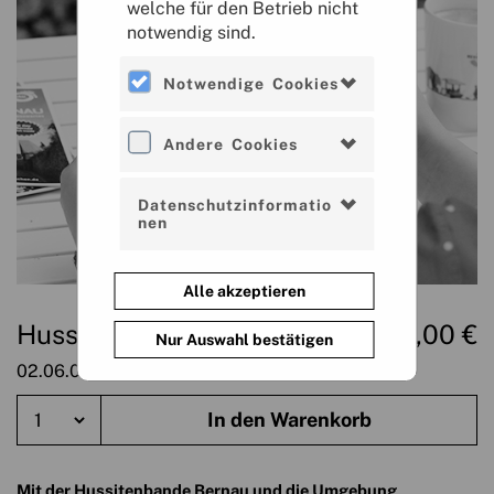
welche für den Betrieb nicht
notwendig sind.
Notwendige Cookies
Andere Cookies
Datenschutzinformatio
nen
Alle akzeptieren
Nils Lönnies
Hussitenbande „Kinderkarte“
0,00 €
Nur Auswahl bestätigen
02.06.0020
Mit der Hussitenbande Bernau und die Umgebung