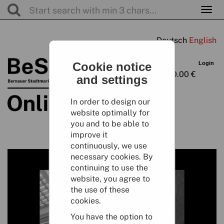
Togg
navi
Cart
Cookie notice
Login
0
Article
0.00 €
and settings
In order to design our
website optimally for
you and to be able to
improve it
continuously, we use
necessary cookies. By
continuing to use the
website, you agree to
the use of these
cookies.
You have the option to