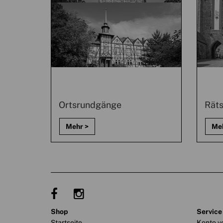
Ortsrundgänge
Räts
shop
service
Startseite
Konto v