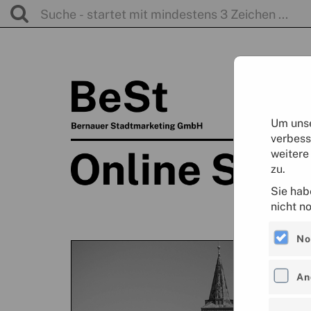
Um unse
verbess
weitere
zu.
Sie hab
nicht n
No
An